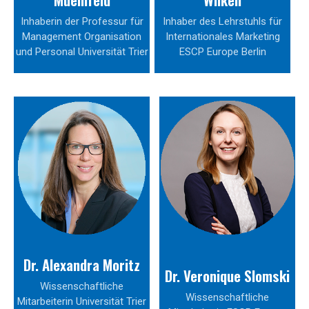
Inhaberin der Professur für
Inhaber des Lehrstuhls für
Management Organisation
Internationales Marketing
und Personal Universität Trier
ESCP Europe Berlin
Dr. Alexandra Moritz
Dr. Veronique Slomski
Wissenschaftliche
Wissenschaftliche
Mitarbeiterin Universität Trier