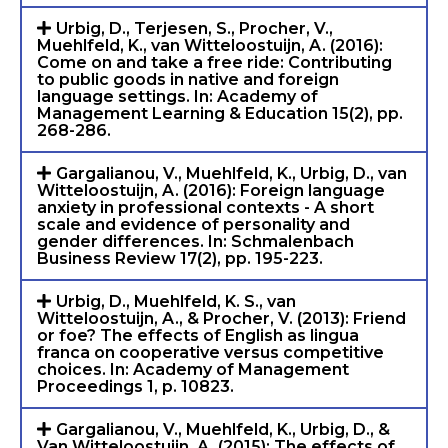
Urbig, D., Terjesen, S., Procher, V.,
Muehlfeld, K., van Witteloostuijn, A. (2016):
Come on and take a free ride: Contributing
to public goods in native and foreign
language settings. In: Academy of
Management Learning & Education 15(2), pp.
268-286.
Gargalianou, V., Muehlfeld, K., Urbig, D., van
Witteloostuijn, A. (2016): Foreign language
anxiety in professional contexts - A short
scale and evidence of personality and
gender differences. In: Schmalenbach
Business Review 17(2), pp. 195-223.
Urbig, D., Muehlfeld, K. S., van
Witteloostuijn, A., & Procher, V. (2013): Friend
or foe? The effects of English as lingua
franca on cooperative versus competitive
choices. In: Academy of Management
Proceedings 1, p. 10823.
Gargalianou, V., Muehlfeld, K., Urbig, D., &
Van Witteloostuijn, A. (2015): The effects of