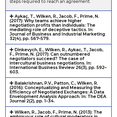
steps required to reach an agreement.
Aykaç, T., Wilken, R., Jacob, F., Prime, N.
(2017): Why teams achieve higher
negotiation profits than individuals: The
mediating role of deceptive tactics. In:
Journal of Business and Industrial Marketing
32(4), pp. 567–579.
Dinkevych, E., Wilken, R., Aykac, T., Jacob,
F., Prime, N. (2017): Can outnumbered
negotiators succeed? The case of
intercultural business negotiations. In:
International Business Review 26(3), pp. 592–
603.
Balakrishnan, P.V., Patton, C., Wilken, R.
(2016): Conceptualizing and Measuring the
Efficiency of Negotiated Exchanges: A Data
Envelopment Analysis Approach. In: The DEA
Journal 2(2), pp. 1–34.
Wilken, R., Jacob, F., Prime, N. (2013): The
ambiguous role of cultural moderators in